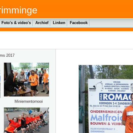
rimminge
Foto's & video's
Archief
Linken
Facebook
ums 2017
Miniementornooi