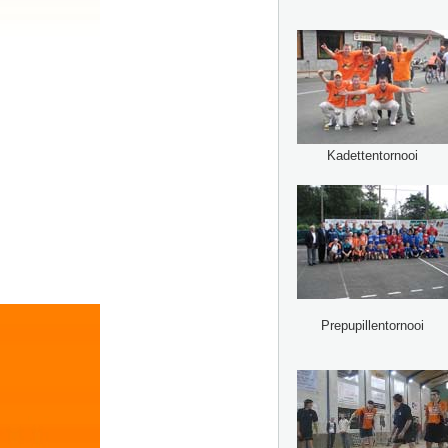
Kadettentornooi
Prepupillentornooi